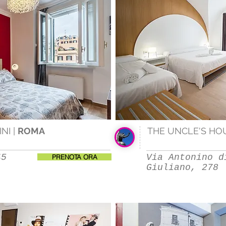
NI |
ROMA
THE UNCLE'S HO
45
Via Antonino d
PRENOTA ORA
Giuliano, 278