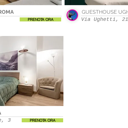
ROMA
GUESTHOUSE UGHE
Via Ughetti, 
PRENOTA ORA
A
e, 3
PRENOTA ORA