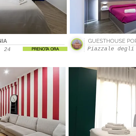
NIA
GUESTHOUSE POP
Piazzale degli
, 24
PRENOTA ORA